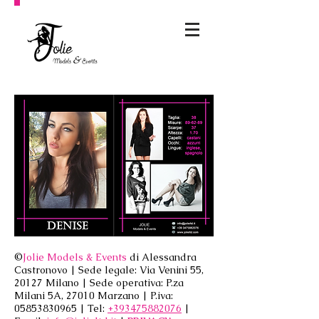
©
Jolie Models & Events
di Alessandra
Castronovo | Sede legale: Via Venini 55,
20127 Milano | Sede operativa: P.za
Milani 5A, 27010 Marzano | P.iva:
05853830965
| Tel:
+393475882076
|