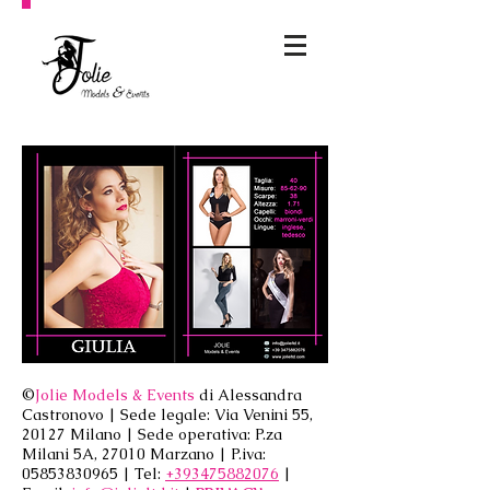
©
Jolie Models & Events
di Alessandra
Castronovo | Sede legale: Via Venini 55,
20127 Milano | Sede operativa: P.za
Milani 5A, 27010 Marzano | P.iva:
05853830965
| Tel:
+393475882076
|