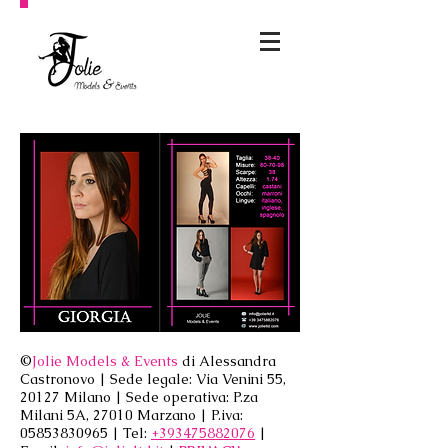
©
Jolie Models & Events
di Alessandra
Castronovo | Sede legale: Via Venini 55,
20127 Milano | Sede operativa: P.za
Milani 5A, 27010 Marzano | P.iva:
05853830965
| Tel:
+393475882076
|